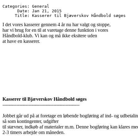
Categories: General

      Date: Jan 21, 2015

I det vores kasserer gennem 4 år nu har valgt og stoppe,
har vi brug for en til at varetage denne funktion i vores
Håndbold-klub. Vi kan og må ikke eksitere uden
at have en kasserer.
Kasserer til Bjæverskov Håndbold søges
--------------------------------------------------
Jobbet går ud på at foretage en løbende bogføring af ind- og udbetalin
så som kontingenter, udgifter
til stævner, indkøb af materialer m.m. Denne bogføring kan klares me
2-3 timers arbejde om måneden.