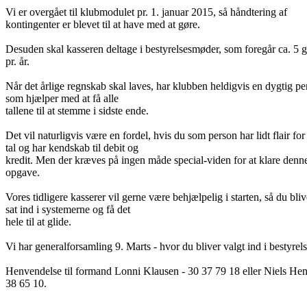
Vi er overgået til klubmodulet pr. 1. januar 2015, så håndtering af
kontingenter er blevet til at have med at gøre.
Desuden skal kasseren deltage i bestyrelsesmøder, som foregår ca. 5 
pr. år.
Når det årlige regnskab skal laves, har klubben heldigvis en dygtig pe
som hjælper med at få alle
tallene til at stemme i sidste ende.
Det vil naturligvis være en fordel, hvis du som person har lidt flair for
tal og har kendskab til debit og
kredit. Men der kræves på ingen måde special-viden for at klare denn
opgave.
Vores tidligere kasserer vil gerne være behjælpelig i starten, så du bliv
sat ind i systemerne og få det
hele til at glide.
Vi har generalforsamling 9. Marts - hvor du bliver valgt ind i bestyrel
Henvendelse til formand Lonni Klausen - 30 37 79 1
8 eller Niels Hen
38 65 10.