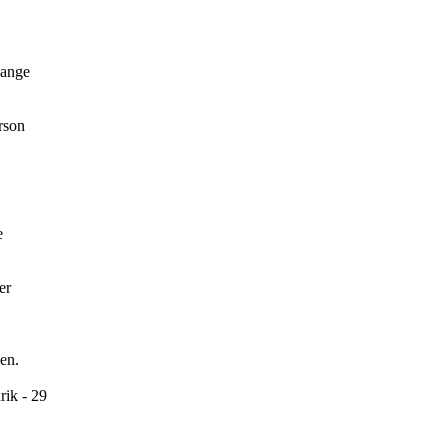
gange
rson
e
er
sen.
rik - 29